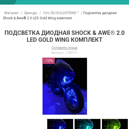
Магазин
/
Бренды
/
Ciro 3D/GOLDSTRIKE™
/
Подсветка диодная
Shock & Awe® 2.0 LED Gold Wing комплект
ПОДСВЕТКА ДИОДНАЯ SHOCK & AWE® 2.0
КИПИРОВКА IXS ПЕРВАЯ ПОСТАВКА
GOLGSTRIKE НА СКЛАДЕ!
LED GOLD WING КОМПЛЕКТ
022
Читать далее
→
Оставить отзыв
итать далее
→
Артикул:
C48031
- 10%