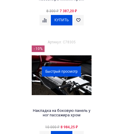
8 300
7 387,20
₽
₽
Артикул: C78305
- 10%
Быстрый просмотр
Накладка на боковую панель у
ног пассажира хром
10 000
8 984,25
₽
₽