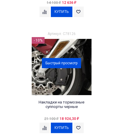
14 100
12 636
₽
₽
Артикул: C78126
- 10%
Быстрый просмотр
Накладки на тормозные
суппорты черные
21 100
18 924,30
₽
₽