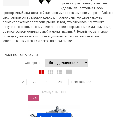
органы управления, далеко не
идеальная настройка шасси,
прожорливый двигатель с 2-клапанными головками цилиндров... Всё это
расстраивало и вселяло надежду, что японский концерн наконец
обновит почётного ветерана рынка. И вот, это случилось! Мотоцикл
получил полностью новый дизайн - более современный и динамичный,
со множеством острых граней и ломаных линий. Новый кузов - новое
поле для деятельности производителей аксессуаров, как всем
известных так и новых игроков на этом рынке.
НАЙДЕНО ТОВАРОВ: 25
Сортировать:
2
20
30
50
Показать все
Артикул: C78180
- 10%
IXS ПЕРВАЯ ПОСТАВКА
GOLGSTRIKE НА СКЛАДЕ!
ПОСТУПЛЕН
SENA
Читать далее
→
Мотогарнит