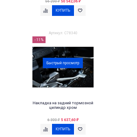
56 200
50 542,06
₽
₽
Артикул: C78340
- 11%
Быстрый просмотр
Накладка на задний тормозной
цилиндр хром
6 300
5 637,60
₽
₽