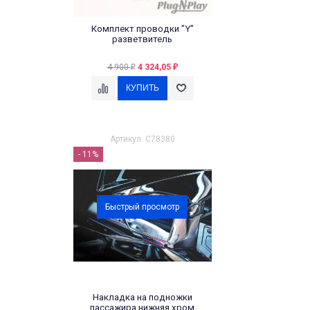
Комплект проводки "Y"
разветвитель
4 900
4 324,05
₽
₽
Артикул: C78380
- 11%
Быстрый просмотр
Накладка на подножки
пассажира нижняя хром