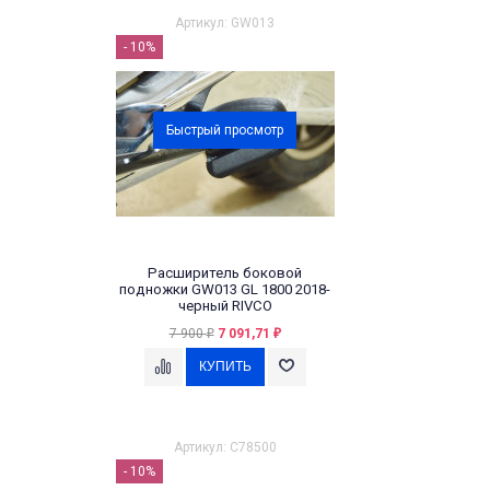
Артикул: GW013
- 10%
Быстрый просмотр
Расширитель боковой
подножки GW013 GL 1800 2018-
черный RIVCO
7 900
7 091,71
₽
₽
Артикул: C78500
- 10%