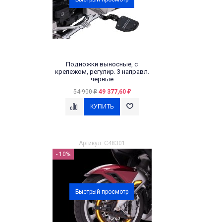
Подножки выносные, с
крепежом, регулир. 3 направл.
черные
54 900
49 377,60
₽
₽
Артикул: C48301
- 10%
Быстрый просмотр