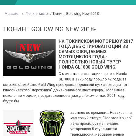
Магазин
/
Тюнинг мото
/
Тюнинг Goldwing New 2018-
ТЮНИНГ GOLDWING NEW 2018-
НА ТОКИЙСКОМ МОТОРШОУ 2017
ГОДА ДЕБЮТИРОВАЛ ОДИН ИЗ
САМЫХ ОЖИДАЕМЫХ
МОТОЦИКЛОВ ГОДА -
ПОЛНОСТЬЮ НОВЫЙ ТУРЕР
HONDA GL1800 GOLD WING!
С момента презентации первого Honda
GL1000 в 1975 году прошло 42 года, за
которые семейство Gold Wing преодолело длинный путь эволюции - от
классического "дорожника" до каноничного люкс-турера. Последнее
поколение модели, представленное в уже далёком от нас 2001 году,
будто бы
застыло во времени... Невзирая на
культовый статус, "Золотое Крыло"
явно просилось на пенсию:
устаревшая 5-ступенчатая
трансмиссия, несовременные