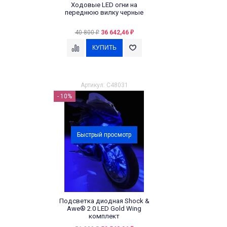
Ходовые LED огни на
переднюю вилку черные
40 800
36 642,46
₽
₽
Артикул: C48031
- 10%
Быстрый просмотр
Подсветка диодная Shock &
Awe® 2.0 LED Gold Wing
комплект