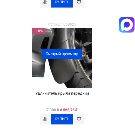
Артикул: C68925
- 10%
Быстрый просмотр
Удлинитель крыла передний
7 300
6 568,78
₽
₽