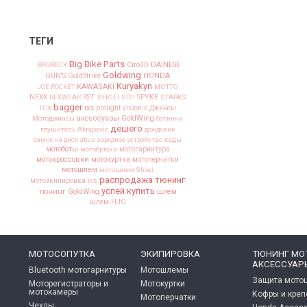
ТЕГИ
Big Bike Parts
Ciro3D
DAINESE
BRUBECK
Goldwing
HONDA
GUN'S
GoldStrike
Kuryakyn
KAWASAKI
JOE ROCKET
MOTTO
NEXX
SPYKE
REXWEAR
RST
SHOEI
SIDI
STARKS
bagger
ixs
TCX
prolight
vision-x
Джинсы
аксессуары GoldWing
Мотоджинсы
ботинки
дешего
глушитель Akrapovic
дождевик
замок на диск abus
зарядное устройство
кеды
мотоботы
мотобрюки
мотогарнитура
мотокроссовки
мотокуртка
мотоперчатки
мотошлем
мотошлем Shoei
распродажа
тюнинг
мотоэкипировка ixs
успей купить
тюнинг GoldWing
шлем
шлем HJC
МОТОСОПУТКА
ЭКИПИРОВКА
ТЮНИНГ МО
АКСЕССУАР
Bluetooth мотогарнитуры
Мотошлемы
Защита мото
Моторегистраторы и
Мотокуртки
мотокамеры
Кофры и кре
Мотоперчатки
Чехлы