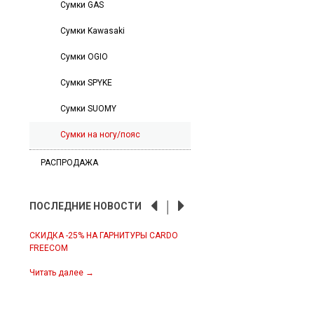
Сумки GAS
Сумки Kawasaki
Сумки OGIO
Сумки SPYKE
Сумки SUOMY
Сумки на ногу/пояс
РАСПРОДАЖА
ПОСЛЕДНИЕ НОВОСТИ
СКИДКА -25% НА ГАРНИТУРЫ CARDO
ЭКИПИРОВКА IXS ПЕРВАЯ ПО
FREECOM
2022
налы:
анал
Читать далее
→
Читать далее
→
л