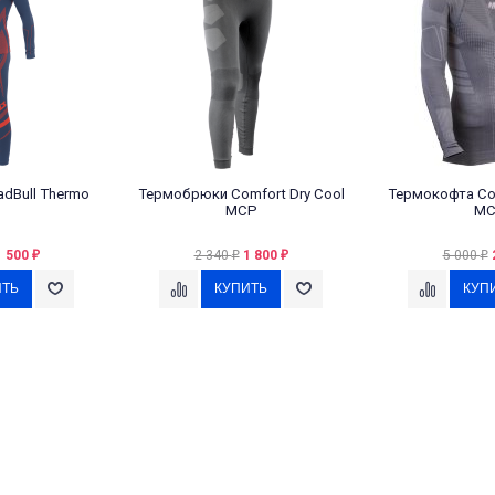
dBull Thermo
Термобрюки Comfort Dry Cool
Термокофта Com
MCP
MC
1 500
2 340
1 800
5 000
₽
₽
₽
₽