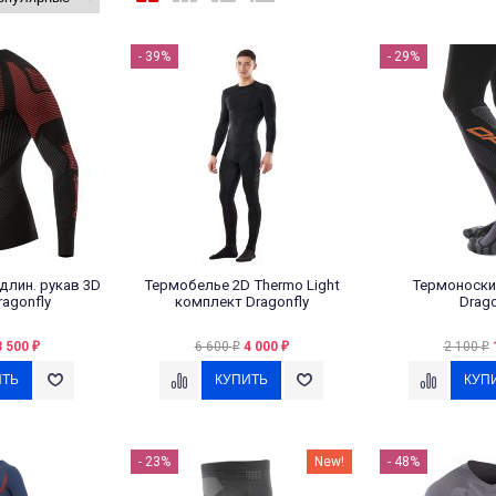
- 39%
- 29%
лин. рукав 3D
Термобелье 2D Thermo Light
Термоноски
agonfly
комплект Dragonfly
Drago
3 500
6 600
4 000
2 100
₽
₽
₽
₽
- 23%
New!
- 48%