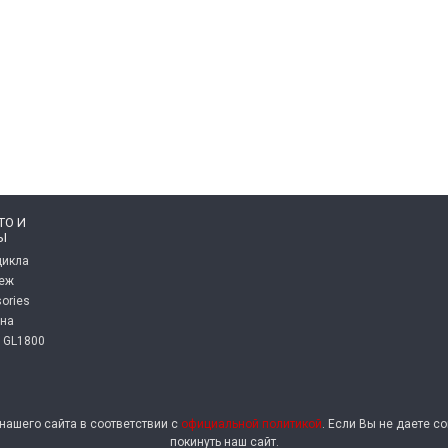
ТО И
Ы
цикла
пеж
ories
она
 GL1800
ашего сайта в соответствии с
официальной политикой
. Если Вы не даете 
покинуть наш сайт.