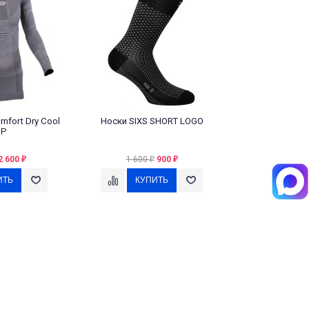
fort Dry Cool
Носки SIXS SHORT LOGO
P
2 600
1 600
900
₽
₽
₽