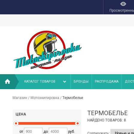
Просмотренн
КАТАЛОГ ТОВАРОВ
БРЕНДЫ
РАСПРОДАЖА
ДОСТ
Магазин
/
Мотоэкипировка
/
Термобелье
ТЕРМОБЕЛЬЕ
ЦЕНА
НАЙДЕНО ТОВАРОВ: 8
от
до
руб.
Сортировать: