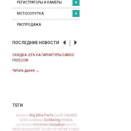
РЕГИСТРАТОРЫ И КАМЕРЫ
МОТОСОПУТКА
РАСПРОДАЖА
ПОСЛЕДНИЕ НОВОСТИ
СКИДКА -25% НА ГАРНИТУРЫ CARDO
ЭКИПИРОВКА IXS ПЕРВАЯ ПО
FREECOM
2022
налы:
анал
Читать далее
→
Читать далее
→
л
ТЕГИ
Big Bike Parts
Ciro3D
DAINESE
BRUBECK
Goldwing
HONDA
GUN'S
GoldStrike
Kuryakyn
KAWASAKI
JOE ROCKET
MOTTO
NEXX
SPYKE
REXWEAR
RST
SHOEI
SIDI
STARKS