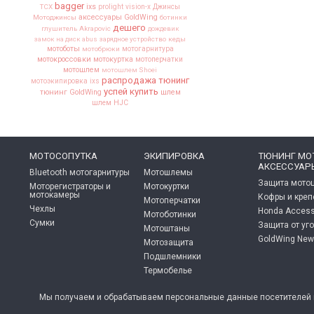
bagger
ixs
TCX
prolight
vision-x
Джинсы
аксессуары GoldWing
Мотоджинсы
ботинки
дешего
глушитель Akrapovic
дождевик
замок на диск abus
зарядное устройство
кеды
мотоботы
мотобрюки
мотогарнитура
мотокроссовки
мотокуртка
мотоперчатки
мотошлем
мотошлем Shoei
распродажа
тюнинг
мотоэкипировка ixs
успей купить
тюнинг GoldWing
шлем
шлем HJC
МОТОСОПУТКА
ЭКИПИРОВКА
ТЮНИНГ МО
АКСЕССУАР
Bluetooth мотогарнитуры
Мотошлемы
Защита мото
Моторегистраторы и
Мотокуртки
мотокамеры
Кофры и кре
Мотоперчатки
Чехлы
Honda Access
Мотоботинки
Сумки
Защита от уг
Мотоштаны
GoldWing New
Мотозащита
Подшлемники
Термобелье
Мы получаем и обрабатываем персональные данные посетителей н