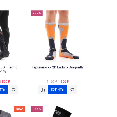
- 29%
 3D Thermo
Термоноски 2D Enduro Dragonfly
nfly
1 500
2 100
1 500
₽
₽
₽
New!
- 44%