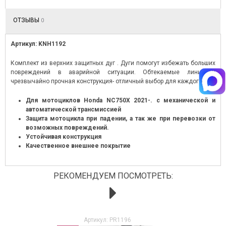
ОТЗЫВЫ
0
Артикул: KNH1192
КИПИРОВКА IXS ПЕРВАЯ ПОСТАВКА
GOLGSTRIKE НА СКЛАДЕ!
Комплект из верхних защитных дуг . Дуги помогут избежать больших
022
повреждений в аварийной ситуации. Обтекаемые линии и
Читать далее
→
чрезвычайно прочная конструкция- отличный выбор для каждого.
итать далее
→
Для мотоциклов Honda NC750X 2021-. с механической и
автоматической трансмиссией
Защита мотоцикла при падении, а так же при перевозки от
возможных повреждений.
Устойчивая конструкция
Качественное внешнее покрытие
РЕКОМЕНДУЕМ ПОСМОТРЕТЬ:
Артикул: PR1196