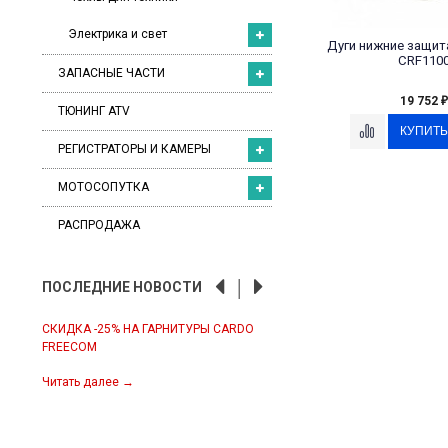
Электрика и свет
Дуги нижние защит
CRF110
ЗАПАСНЫЕ ЧАСТИ
19 752
₽
ТЮНИНГ ATV
РЕГИСТРАТОРЫ И КАМЕРЫ
МОТОСОПУТКА
РАСПРОДАЖА
ПОСЛЕДНИЕ НОВОСТИ
СКИДКА -25% НА ГАРНИТУРЫ CARDO
ЭКИПИРОВКА IXS ПЕРВАЯ ПО
FREECOM
2022
налы:
анал
Читать далее
→
Читать далее
→
л