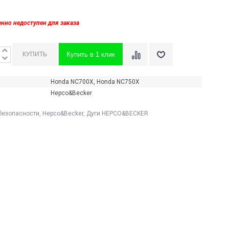
енно недоступен для заказа
Купить в 1 клик
Honda NC700X, Honda NC750X
Hepco&Becker
безопасности
,
Hepco&Becker
,
Дуги HEPCO&BECKER