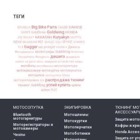
ТЕГИ
Big Bike Parts
Ciro3D
DAINESE
BRUBECK
Goldwing
HONDA
GUN'S
GoldStrike
Kuryakyn
KAWASAKI
JOE ROCKET
MOTTO
NEXX
SPYKE
REXWEAR
RST
SHOEI
SIDI
STARKS
bagger
ixs
TCX
prolight
vision-x
Джинсы
аксессуары GoldWing
Мотоджинсы
ботинки
дешего
глушитель Akrapovic
дождевик
замок на диск abus
зарядное устройство
кеды
мотоботы
мотобрюки
мотогарнитура
мотокроссовки
мотокуртка
мотоперчатки
мотошлем
мотошлем Shoei
распродажа
тюнинг
мотоэкипировка ixs
успей купить
тюнинг GoldWing
шлем
шлем HJC
МОТОСОПУТКА
ЭКИПИРОВКА
ТЮНИНГ МО
АКСЕССУАР
Bluetooth
Мотошлемы
мотогарнитуры
Защита мото
Мотокуртки
Моторегистраторы и
Кофры и кр
Мотоперчатки
мотокамеры
Honda Acces
Мотоботинки
Чехлы
Защита от уг
Мотоштаны