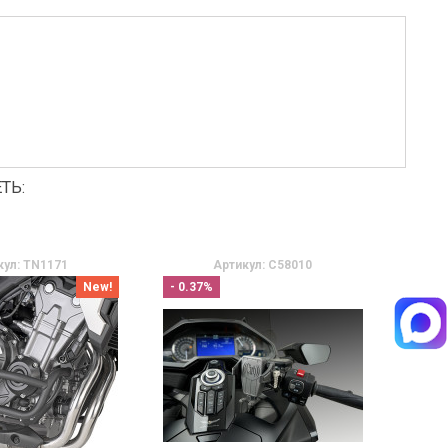
ТЬ:
кул: TN1171
Артикул: C58010
New!
- 0.37%
- 10%