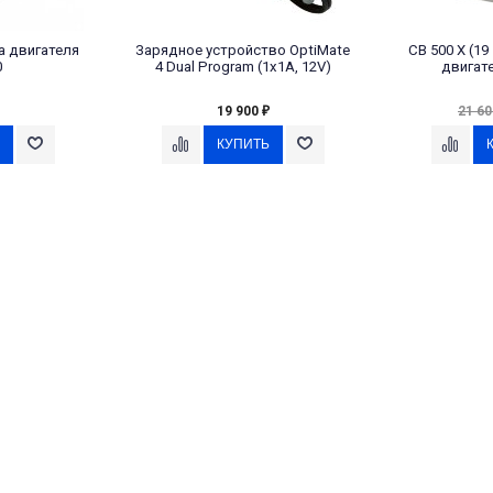
а двигателя
Зарядное устройство OptiMate
CB 500 X (19
0
4 Dual Program (1x1A, 12V)
двигат
19 900
21 6
₽
СТАВКА
GOLGSTRIKE НА СКЛАДЕ!
ПОСТУПЛЕНИЕ BLUETOOTH 
SENA
Читать далее
→
Мотогарнитуры SENA в нали
Москве
Читать далее
→