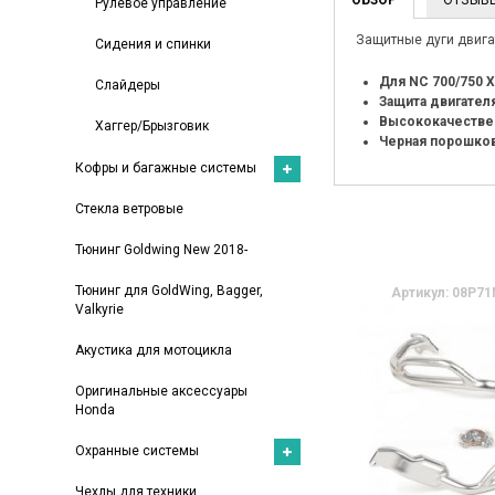
Рулевое управление
Защитные дуги двигат
Сидения и спинки
Для NC 700/750 X
Слайдеры
Защита двигателя
Высококачествен
Хаггер/Брызговик
Черная порошков
Кофры и багажные системы
Стекла ветровые
Тюнинг Goldwing New 2018-
Тюнинг для GoldWing, Bagger,
Артикул: 08P7
Valkyrie
Акустика для мотоцикла
Оригинальные аксессуары
Honda
Охранные системы
Чехлы для техники