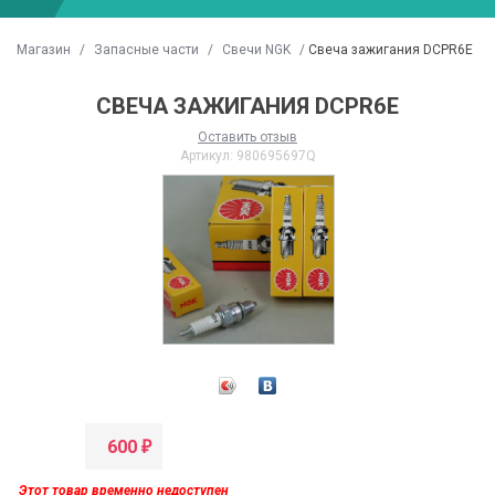
Магазин
/
Запасные части
/
Свечи NGK
/
Свеча зажигания DCPR6E
СВЕЧА ЗАЖИГАНИЯ DCPR6E
Оставить отзыв
Артикул:
980695697Q
КИПИРОВКА IXS ПЕРВАЯ ПОСТАВКА
GOLGSTRIKE НА СКЛАДЕ!
022
Читать далее
→
600
₽
итать далее
→
Этот товар временно недоступен