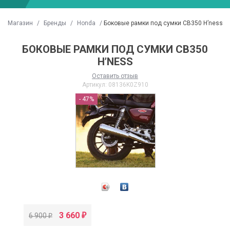
Магазин
/
Бренды
/
Honda
/
Боковые рамки под сумки CB350 H’ness
БОКОВЫЕ РАМКИ ПОД СУМКИ CB350
H’NESS
КИПИРОВКА IXS ПЕРВАЯ ПОСТАВКА
GOLGSTRIKE НА СКЛАДЕ!
022
Оставить отзыв
Читать далее
→
Артикул:
08136K0Z910
итать далее
→
- 47%
3 660
6 900
₽
₽