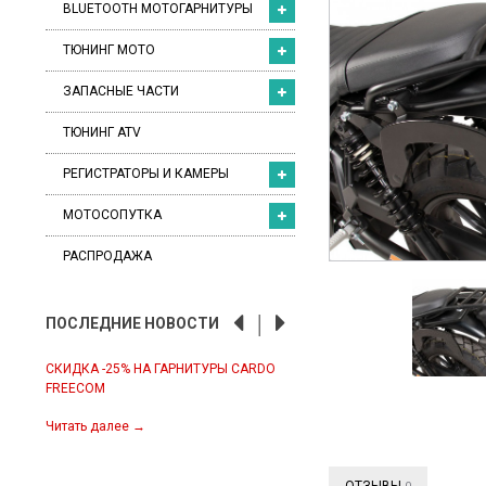
BLUETOOTH МОТОГАРНИТУРЫ
ТЮНИНГ МОТО
ЗАПАСНЫЕ ЧАСТИ
ТЮНИНГ ATV
РЕГИСТРАТОРЫ И КАМЕРЫ
МОТОСОПУТКА
РАСПРОДАЖА
ПОСЛЕДНИЕ НОВОСТИ
СКИДКА -25% НА ГАРНИТУРЫ CARDO
ЭКИПИРОВКА IXS ПЕРВАЯ ПО
FREECOM
2022
налы:
анал
Читать далее
→
Читать далее
→
л
ОТЗЫВЫ