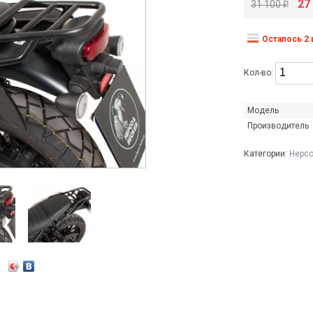
27
31 100
₽
Осталось 2 
Кол-во:
Модель
Производитель
Категории:
Hepco
СТАВКА
GOLGSTRIKE НА СКЛАДЕ!
ПОСТУПЛЕНИЕ BLUETOOTH 
SENA
Читать далее
→
Мотогарнитуры SENA в нали
Москве
Читать далее
→