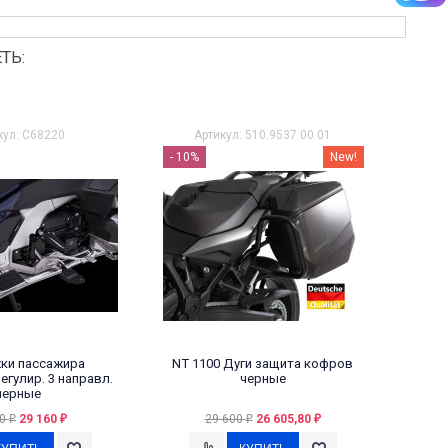
Читать далее
→
ТЬ:
кул: C68220
Артикул: 510.9537 00 01
- 10%
New!
ки пассажира
NT 1100 Дуги защита кофров
Г
егулир. 3 направл.
черные
черные
00
29 160
29 600
26 605,80
₽
₽
₽
₽