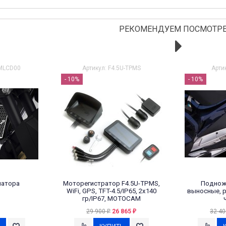
РЕКОМЕНДУЕМ ПОСМОТРЕ
4MLCD00
Артикул: F4.5U-TPMS
Арти
- 10%
- 10%
иатора
Моторегистратор F4.5U-TPMS,
Поднож
WiFi, GPS, TFT-4.5/IP65, 2x140
выносные, р
гр/IP67, MOTOCAM
29 900
26 865
32 4
₽
₽