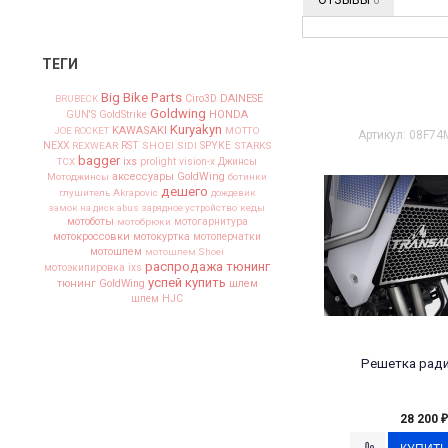
0
ТЕГИ
Big Bike Parts
Ciro3D
DAINESE
BRUBECK
Goldwing
HONDA
GUN'S
GoldStrike
Kuryakyn
KAWASAKI
JOE ROCKET
MOTTO
Артикул: 08F7
NEXX
SPYKE
REXWEAR
RST
SHOEI
SIDI
STARKS
bagger
ixs
TCX
prolight
vision-x
Джинсы
аксессуары GoldWing
Мотоджинсы
ботинки
дешего
глушитель Akrapovic
дождевик
замок на диск abus
зарядное устройство
кеды
мотоботы
мотобрюки
мотогарнитура
мотокроссовки
мотокуртка
мотоперчатки
мотошлем
мотошлем Shoei
распродажа
тюнинг
мотоэкипировка ixs
успей купить
тюнинг GoldWing
шлем
шлем HJC
Решетка рад
28 200
₽